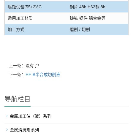
腐蚀试验(55±2)°C
钢片 48h H62铜 8h
适用加工材质
铸铁 钢件 铝合金等
加工方式
磨削 / 切削
上一条：没有了!
下一条：
HF-B半合成切削液
导航栏目
金属加工油（液）系列
金属清洗剂系列