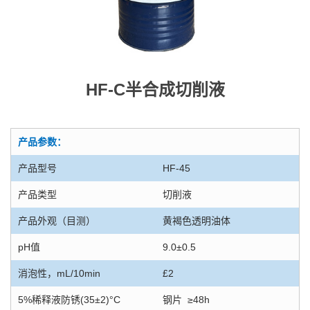
HF-C半合成切削液
产品参数：
产品型号
HF-45
产品类型
切削液
产品外观（目测）
黄褐色透明油体
pH值
9.0±0.5
消泡性，mL/10min
£2
5%稀释液防锈(35±2)°C
钢片 ≥48h