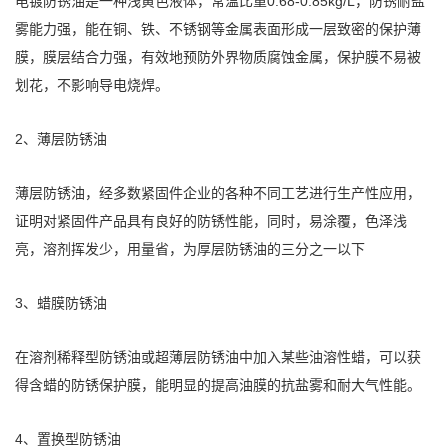
电镀防锈油是一种浅黄色液体，常温比重0.68-0.85kg/L，防锈耐盐
雾能力强，能在铜、铁、不锈钢等金属表面形成一层致密的保护薄
膜，膜层结合力强，有效地预防外界物质腐蚀金属，保护膜不易被
划花，不影响导电烧焊。
2、薄层防锈油
薄层防锈油，经多数紧固件企业的各种不同工艺进行生产性应用，
证明对紧固件产品具有良好的防锈性能，同时，易涂覆，色泽浅
亮，溶剂挥发少，用量省，为厚层防锈油的三分之一以下
3、蜡膜防锈油
在溶剂稀释型防锈油或超薄层防锈油中加入某些油溶性蜡，可以获
得含蜡的防锈保护膜，能明显的提高油膜的抗盐雾和耐大气性能。
4、置换型防锈油